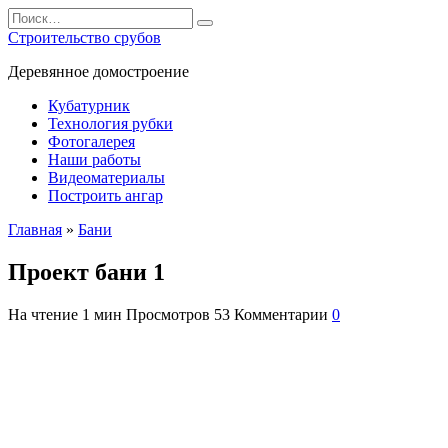
Перейти
Search
к
for:
Строительство срубов
содержанию
Деревянное домостроение
Кубатурник
Технология рубки
Фотогалерея
Наши работы
Видеоматериалы
Построить ангар
Главная
»
Бани
Проект бани 1
На чтение
1 мин
Просмотров
53
Комментарии
0