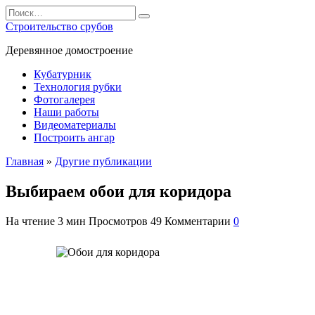
Перейти
Search
к
for:
Строительство срубов
содержанию
Деревянное домостроение
Кубатурник
Технология рубки
Фотогалерея
Наши работы
Видеоматериалы
Построить ангар
Главная
»
Другие публикации
Выбираем обои для коридора
На чтение
3 мин
Просмотров
49
Комментарии
0