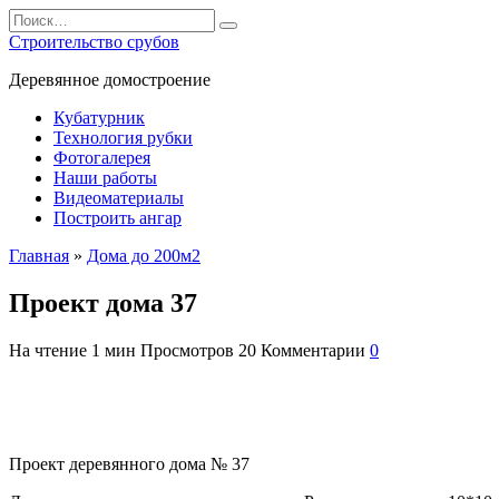
Перейти
Search
к
for:
Строительство срубов
содержанию
Деревянное домостроение
Кубатурник
Технология рубки
Фотогалерея
Наши работы
Видеоматериалы
Построить ангар
Главная
»
Дома до 200м2
Проект дома 37
На чтение
1 мин
Просмотров
20
Комментарии
0
Проект деревянного дома № 37