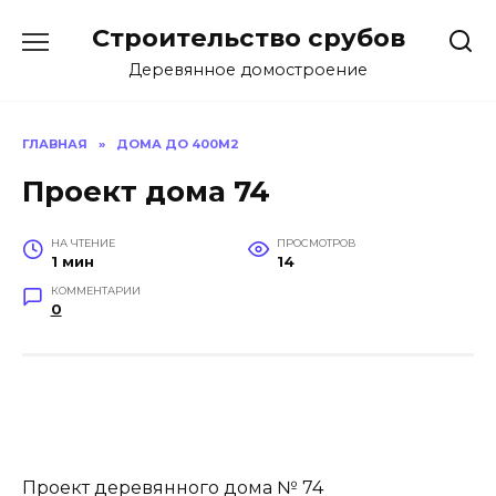
Перейти
Строительство срубов
к
содержанию
Деревянное домостроение
ГЛАВНАЯ
»
ДОМА ДО 400М2
Проект дома 74
НА ЧТЕНИЕ
ПРОСМОТРОВ
1 мин
14
КОММЕНТАРИИ
0
Проект деревянного дома № 74