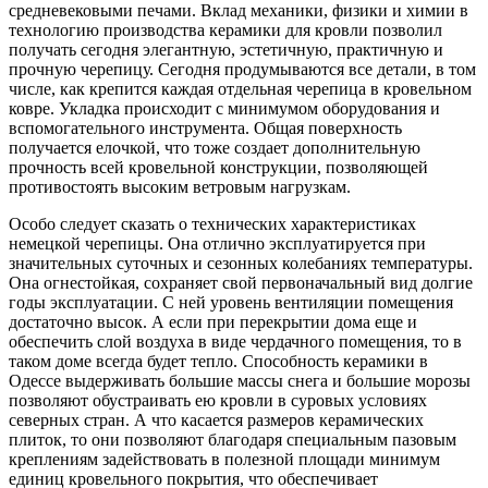
средневековыми печами. Вклад механики, физики и химии в
технологию производства керамики для кровли позволил
получать сегодня элегантную, эстетичную, практичную и
прочную черепицу. Сегодня продумываются все детали, в том
числе, как крепится каждая отдельная черепица в кровельном
ковре. Укладка происходит с минимумом оборудования и
вспомогательного инструмента. Общая поверхность
получается елочкой, что тоже создает дополнительную
прочность всей кровельной конструкции, позволяющей
противостоять высоким ветровым нагрузкам.
Особо следует сказать о технических характеристиках
немецкой черепицы. Она отлично эксплуатируется при
значительных суточных и сезонных колебаниях температуры.
Она огнестойкая, сохраняет свой первоначальный вид долгие
годы эксплуатации. С ней уровень вентиляции помещения
достаточно высок. А если при перекрытии дома еще и
обеспечить слой воздуха в виде чердачного помещения, то в
таком доме всегда будет тепло. Способность керамики в
Одессе выдерживать большие массы снега и большие морозы
позволяют обустраивать ею кровли в суровых условиях
северных стран. А что касается размеров керамических
плиток, то они позволяют благодаря специальным пазовым
креплениям задействовать в полезной площади минимум
единиц кровельного покрытия, что обеспечивает