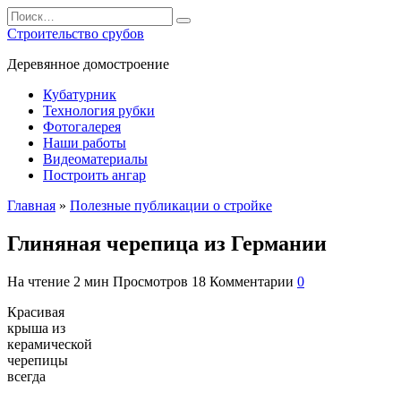
Перейти
Search
к
for:
Строительство срубов
содержанию
Деревянное домостроение
Кубатурник
Технология рубки
Фотогалерея
Наши работы
Видеоматериалы
Построить ангар
Главная
»
Полезные публикации о стройке
Глиняная черепица из Германии
На чтение
2 мин
Просмотров
18
Комментарии
0
Красивая
крыша из
керамической
черепицы
всегда