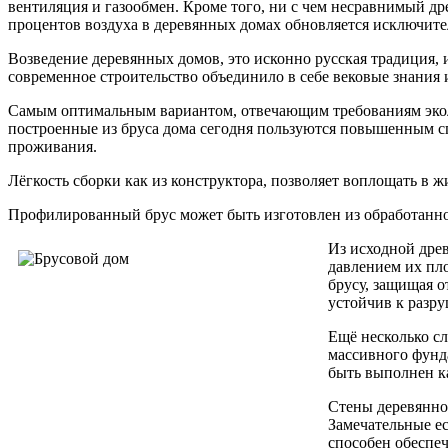
вентиляция и газообмен. Кроме того, ни с чем несравнимый д
процентов воздуха в деревянных домах обновляется исключител
Возведение деревянных домов, это исконно русская традиция, и
современное строительство объединило в себе вековые знания
Самым оптимальным вариантом, отвечающим требованиям эколо
построенные из бруса дома сегодня пользуются повышенным спр
проживания.
Лёгкость сборки как из конструктора, позволяет воплощать в 
Профилированный брус может быть изготовлен из обработанного
Из исходной древ
давлением их пло
брусу, защищая 
устойчив к разр
Ещё несколько сл
массивного фунд
быть выполнен ка
Стены деревянног
Замечательные е
способен обеспеч