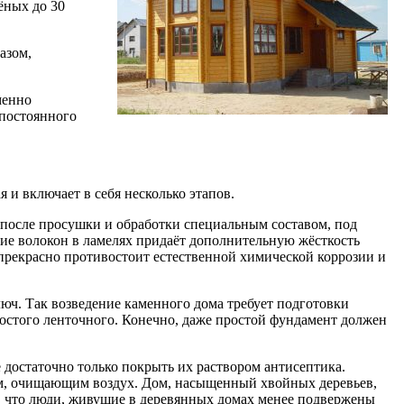
ёных до 30
азом,
менно
 постоянного
и включает в себя несколько этапов.
 после просушки и обработки специальным составом, под
ние волокон в ламелях придаёт дополнительную жёсткость
прекрасно противостоит естественной химической коррозии и
люч. Так возведение каменного дома требует подготовки
остого ленточного. Конечно, даже простой фундамент должен
 достаточно только покрыть их раствором антисептика.
ом, очищающим воздух. Дом, насыщенный хвойных деревьев,
о, что люди, живущие в деревянных домах менее подвержены