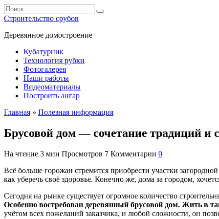
Перейти
Search
к
for:
Строительство срубов
содержанию
Деревянное домостроение
Кубатурник
Технология рубки
Фотогалерея
Наши работы
Видеоматериалы
Построить ангар
Главная
»
Полезная информация
Брусовой дом — сочетание традиций и 
На чтение
3 мин
Просмотров
7
Комментарии
0
Всё больше горожан стремится приобрести участки загородной 
как уберечь своё здоровье. Конечно же, дома за городом, хоче
Сегодня на рынке существует огромное количество строитель
Особенно востребован деревянный брусовой дом. Жить в та
учётом всех пожеланий заказчика, и любой сложности, он поз