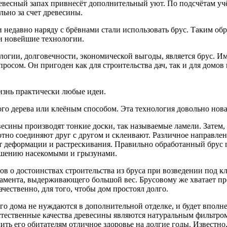
ревесный запах привнесёт дополнительный уют. По подсчётам уч
ьно за счет древесины.
 недавно наряду с брёвнами стали использовать брус. Таким обр
 и новейшие технологии.
гии, долговечности, экономической выгоды, является брус. И
осом. Он пригоден как для строительства дач, так и для домов
жизнь практически любые идеи.
 дерева или клеёным способом. Эта технология довольно новая 
есины производят тонкие доски, так называемые ламели. Затем,
тно соединяют друг с другом и склеивают. Различное направле
от деформации и растрескивания. Правильно обработанный брус 
ушению насекомыми и грызунами.
ов о достоинствах строительства из бруса при возведении под к
амента, выдерживающего большой вес. Брусовому же хватает пр
чественно, для того, чтобы дом простоял долго.
о дома не нуждаются в дополнительной отделке, и будет вполне
стественные качества древесины являются натуральным фильтр
ить его обитателям отличное здоровье на долгие годы. Известн