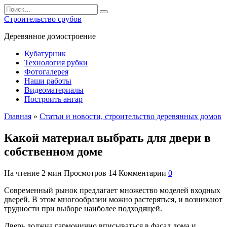
Перейти
Search
к
for:
Строительство срубов
содержанию
Деревянное домостроение
Кубатурник
Технология рубки
Фотогалерея
Наши работы
Видеоматериалы
Построить ангар
Главная
»
Статьи и новости, строительство деревянных домов
Какой материал выбрать для двери в
собственном доме
На чтение
2 мин
Просмотров
14
Комментарии
0
Современный рынок предлагает множество моделей входных
дверей. В этом многообразии можно растеряться, и возникают
трудности при выборе наиболее подходящей.
Дверь должна гармонично вписываться в фасад дома и