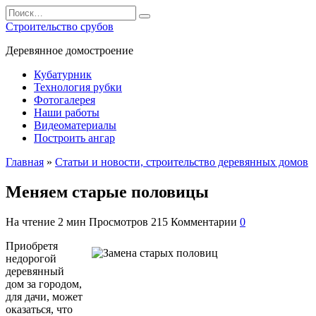
Перейти
Search
к
for:
Строительство срубов
содержанию
Деревянное домостроение
Кубатурник
Технология рубки
Фотогалерея
Наши работы
Видеоматериалы
Построить ангар
Главная
»
Статьи и новости, строительство деревянных домов
Меняем старые половицы
На чтение
2 мин
Просмотров
215
Комментарии
0
Приобретя
недорогой
деревянный
дом за городом,
для дачи, может
оказаться, что