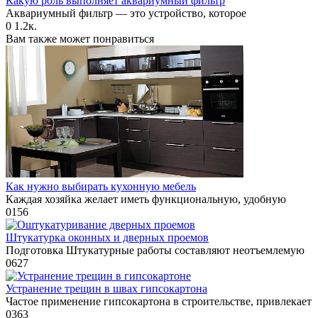
Какую роль выполняет аквариумный фильтр
Аквариумный фильтр — это устройство, которое
0
1.2к.
Вам также может понравиться
Как нужно выбирать кухонную мебель
Каждая хозяйка желает иметь функциональную, удобную
0
156
Штукатурка оконных и дверных проемов
Подготовка Штукатурные работы составляют неотъемлемую
0
627
Устранение трещин в швах гипсокартона
Частое применение гипсокартона в строительстве, привлекает
0
363